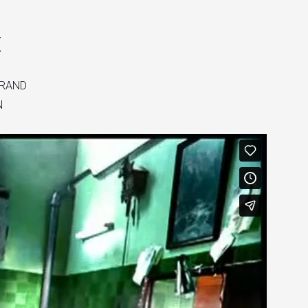
×
x
AYRAND
N