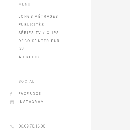
MENU
LONGS MÉTRAGES
PUBLICITÉS
L’INFILTREE
SÉRIES TV / CLIPS
Chers Parents
DELIVEROO KOH LANTA
DÉCO D’INTÉRIEUR
Challenger
Christophe Robin-Sabine Villard
Le Nounou
CV
La Traversée
Kinder – Sophie LE GENDRE
LES BRACELETS ROUGES
La fiancée du mékong
À PROPOS
Inséparables
Fervex – François NEMETA
Clem – Isabelle
Walter
Gervita – Carole DENIS
Delbecq•Décors & Direction
Chamboultout
Garnier – Carole DENIS
Artistique
SOCIAL
L’EMBARRAS DU CHOIX
Activia – Julien RAMBALDI
VIRTUAL PAST
MARSEILLE
Lierac – Diane SAGNIER
52 minutes “EN FAMILLE”
FACEBOOK
PAMELA ROSE 2
Garnier – Diane SAGNIER
ACCESS LA SERIE
INSTAGRAM
MONSIEUR PAPA
Spontex – Vincent MAYRAND
COMMISSARIAT CENTRAL 2
BABY BLUES
Danao – Matthias & Koya
LES BEAUX MALAISES
BARNIE…
La fête du Cinéma – FILM1
UN TRUC à FAIRE
06.09.78.16.08