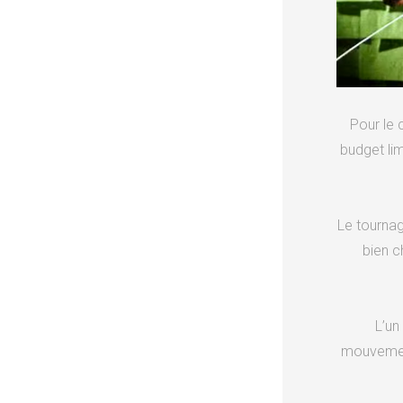
Pour le 
budget lim
Le tournag
bien c
L’un
mouvement