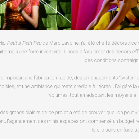
clip
Petit à Petit Feu
de Marc Lavoine, j’ai été cheffe décoratrice 
ité mais une forte inventivité. Il nous a fallu créer des décors 
des conditions contraign
e imposait une fabrication rapide, des aménagements “système 
hoisies, et une ambiance qui reste crédible à l’écran. J’ai géré l
volumes, tout en adaptant les moyens à l
 des grands plaisirs de ce projet a été de prouver que l’on peut « f
, l’agencement des minis espaces ont compensé un budget restrei
le clip sans en faire tr