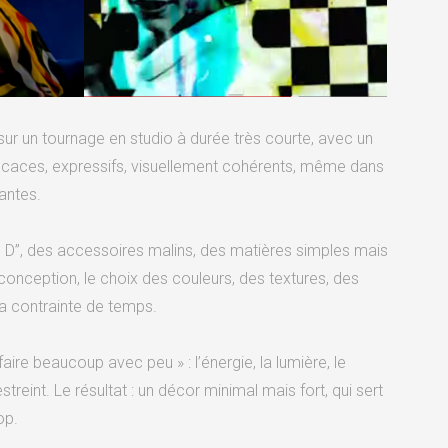
sur un tournage en studio à durée très courte, avec un
efficaces, expressifs, visuellement cohérents, même dans
antes.
D”, des accessoires malins, des matières simples mais
a conception, le choix des couleurs, des textures, des
a contrainte de temps.
aire beaucoup avec peu » : l’énergie, la lumière, le
nt. Le résultat : un décor minimal mais fort, qui sert
op.