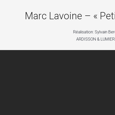
Marc Lavoine – « Petit
Réalisation: Sylvain Be
ARDISSON & LUMIER