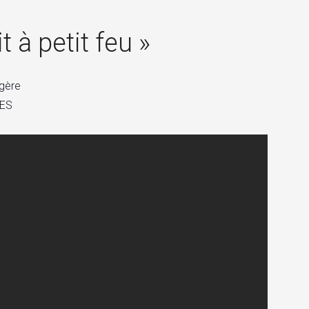
×
 à petit feu »
rgère
ES